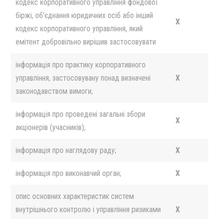
кодекс корпоративного управління фондової
біржі, об’єднання юридичних осіб або інший
X
кодекс корпоративного управління, який
емітент добровільно вирішив застосовувати
інформація про практику корпоративного
управління, застосовувану понад визначені
X
законодавством вимоги;
інформація про проведені загальні збори
X
акціонерів (учасників);
інформація про наглядову раду;
X
інформація про виконавчий орган;
X
опис основних характеристик систем
внутрішнього контролю і управління ризиками
X