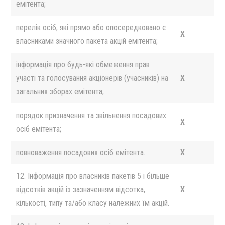
емітента;
перелік осіб, які прямо або опосередковано є
X
власниками значного пакета акцій емітента;
інформація про будь-які обмеження прав
участі та голосування акціонерів (учасників) на
X
загальних зборах емітента;
порядок призначення та звільнення посадових
X
осіб емітента;
повноваження посадових осіб емітента.
X
12. Інформація про власників пакетів 5 і більше
відсотків акцій із зазначенням відсотка,
X
кількості, типу та/або класу належних їм акцій.