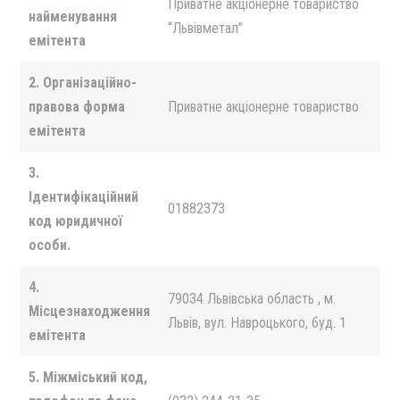
Приватне акцiонерне товариство
найменування
“Львiвметал”
емітента
2. Організаційно-
правова форма
Приватне акцiонерне товариство
емітента
3.
Ідентифікаційний
01882373
код юридичної
особи.
4.
79034 Львiвська область , м.
Місцезнаходження
Львiв, вул. Навроцького, буд. 1
емітента
5. Міжміський код,