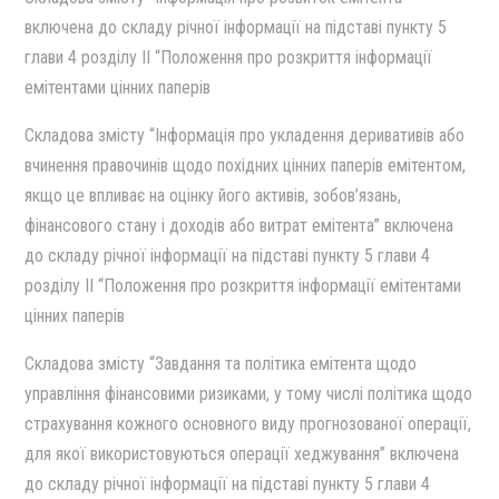
включена до складу рiчної iнформацiї на пiдставi пункту 5
глави 4 роздiлу II “Положення про розкриття iнформацiї
емiтентами цiнних паперiв
Cкладова змiсту “Iнформацiя про укладення деривативiв або
вчинення правочинiв щодо похiдних цiнних паперiв емiтентом,
якщо це впливає на оцiнку його активiв, зобов’язань,
фiнансового стану i доходiв або витрат емiтента” включена
до складу рiчної iнформацiї на пiдставi пункту 5 глави 4
роздiлу II “Положення про розкриття iнформацiї емiтентами
цiнних паперiв
Cкладова змiсту “Завдання та полiтика емiтента щодо
управлiння фiнансовими ризиками, у тому числi полiтика щодо
страхування кожного основного виду прогнозованої операцiї,
для якої використовуються операцiї хеджування” включена
до складу рiчної iнформацiї на пiдставi пункту 5 глави 4