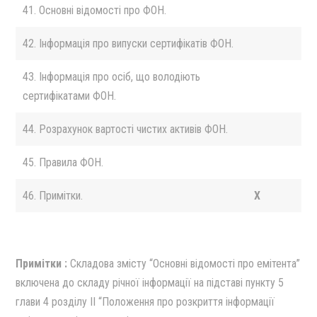
41. Основні відомості про ФОН.
42. Інформація про випуски сертифікатів ФОН.
43. Інформація про осіб, що володіють
сертифікатами ФОН.
44. Розрахунок вартості чистих активів ФОН.
45. Правила ФОН.
46. Примітки.
X
Примітки :
Cкладова змiсту “Основнi вiдомостi про емiтента”
включена до складу рiчної iнформацiї на пiдставi пункту 5
глави 4 роздiлу II “Положення про розкриття iнформацiї