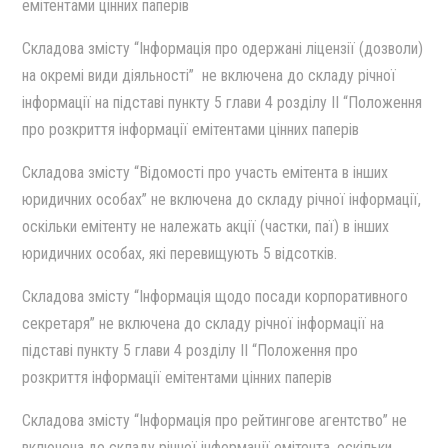
емiтентами цiнних паперiв
Cкладова змiсту “Iнформацiя про одержанi лiцензiї (дозволи)
на окремi види дiяльностi” не включена до складу рiчної
iнформацiї на пiдставi пункту 5 глави 4 роздiлу II “Положення
про розкриття iнформацiї емiтентами цiнних паперiв
Cкладова змiсту “Вiдомостi про участь емiтента в iнших
юридичних особах” не включена до складу рiчної iнформацiї,
оскiльки емiтенту не належать акцiї (частки, паї) в iнших
юридичних особах, якi перевищують 5 вiдсоткiв.
Cкладова змiсту “Iнформацiя щодо посади корпоративного
секретаря” не включена до складу рiчної iнформацiї на
пiдставi пункту 5 глави 4 роздiлу II “Положення про
розкриття iнформацiї емiтентами цiнних паперiв
Cкладова змiсту “Iнформацiя про рейтингове агентство” не
включена до складу рiчної iнформацiї емiтента, оскiльки