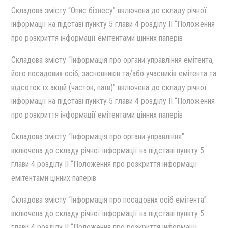
Cкладова змiсту “Опис бiзнесу” включена до складу рiчної
iнформацiї на пiдставi пункту 5 глави 4 роздiлу II “Положення
про розкриття iнформацiї емiтентами цiнних паперiв
Cкладова змiсту “Iнформацiя про органи управлiння емiтента,
його посадових осiб, засновникiв та/або учасникiв емiтента та
вiдсоток їх акцiй (часток, паїв)” включена до складу рiчної
iнформацiї на пiдставi пункту 5 глави 4 роздiлу II “Положення
про розкриття iнформацiї емiтентами цiнних паперiв
Cкладова змiсту “Iнформацiя про органи управлiння”
включена до складу рiчної iнформацiї на пiдставi пункту 5
глави 4 роздiлу II “Положення про розкриття iнформацiї
емiтентами цiнних паперiв
Cкладова змiсту “Iнформацiя про посадових осiб емiтента”
включена до складу рiчної iнформацiї на пiдставi пункту 5
глави 4 роздiлу II “Положення про розкриття iнформацiї