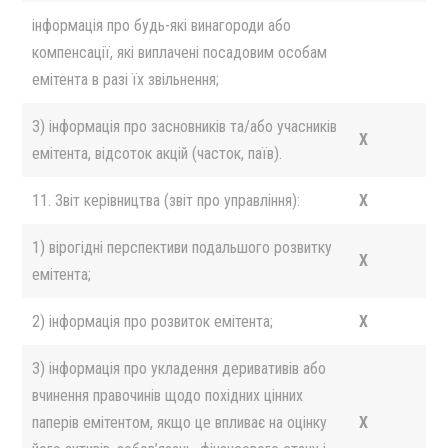
інформація про будь-які винагороди або
компенсації, які виплачені посадовим особам
емітента в разі їх звільнення;
3) інформація про засновників та/або учасників
X
емітента, відсоток акцій (часток, паїв).
11. Звіт керівництва (звіт про управління):
X
1) вірогідні перспективи подальшого розвитку
X
емітента;
2) інформація про розвиток емітента;
X
3) інформація про укладення деривативів або
вчинення правочинів щодо похідних цінних
паперів емітентом, якщо це впливає на оцінку
X