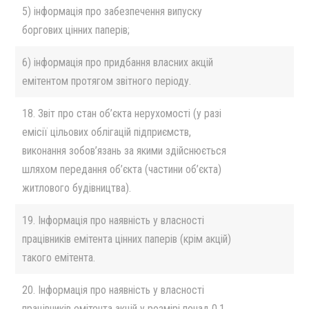
5) інформація про забезпечення випуску
боргових цінних паперів;
6) інформація про придбання власних акцій
емітентом протягом звітного періоду.
18. Звіт про стан об’єкта нерухомості (у разі
емісії цільових облігацій підприємств,
виконання зобов’язань за якими здійснюється
шляхом передання об’єкта (частини об’єкта)
житлового будівництва).
19. Інформація про наявність у власності
працівників емітента цінних паперів (крім акцій)
такого емітента.
20. Інформація про наявність у власності
працівників емітента акцій у розмірі понад 0,1