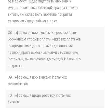
5) відомості щодо підстав виникнення у
емітента іпотечних облігацій прав на іпотечні
активи, які складають іпотечне покриття
станом на кінець звітного року.
38. Інформація про наявність прострочених
боржником строків сплати чергових платежів
за кредитними договорами (договорами
позики), права вимоги за якими забезпечено
іпотеками, які включено до складу іпотечного
покриття.
39. Інформація про випуски іпотечних
сертифікатів.
40. Інформація щодо реєстру іпотечних
активів.