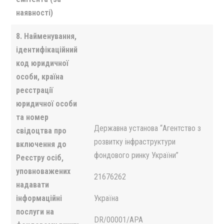
наявності)
8. Найменування,
ідентифікаційний
код юридичної
особи, країна
реєстрації
юридичної особи
та номер
Державна установа “Агентство з
свідоцтва про
розвитку iнфраструктури
включення до
фондового ринку України”
Реєстру осіб,
уповноважених
21676262
надавати
інформаційні
Україна
послуги на
DR/00001/APA