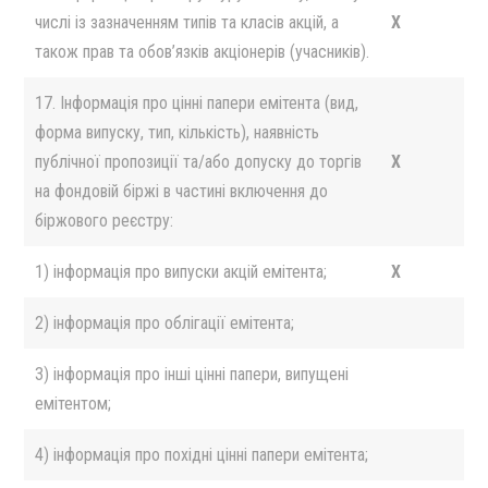
числі із зазначенням типів та класів акцій, а
X
також прав та обов’язків акціонерів (учасників).
17. Інформація про цінні папери емітента (вид,
форма випуску, тип, кількість), наявність
публічної пропозиції та/або допуску до торгів
X
на фондовій біржі в частині включення до
біржового реєстру:
1) інформація про випуски акцій емітента;
X
2) інформація про облігації емітента;
3) інформація про інші цінні папери, випущені
емітентом;
4) інформація про похідні цінні папери емітента;