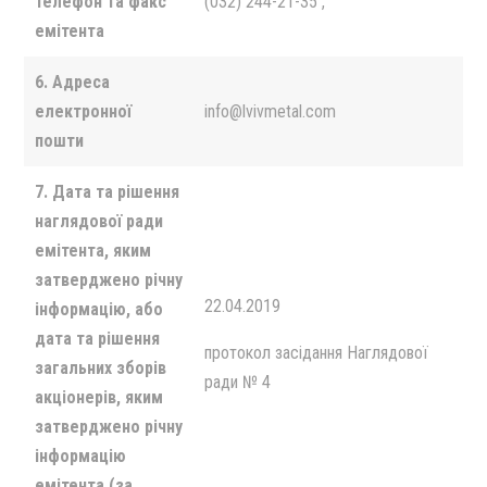
телефон та факс
(032) 244-21-35 ,
емітента
6.
Адреса
електронної
info@lvivmetal.com
пошти
7. Дата та рішення
наглядової ради
емітента, яким
затверджено річну
22.04.2019
інформацію, або
дата та рішення
протокол засiдання Наглядової
загальних зборів
ради № 4
акціонерів, яким
затверджено річну
інформацію
емітента (за