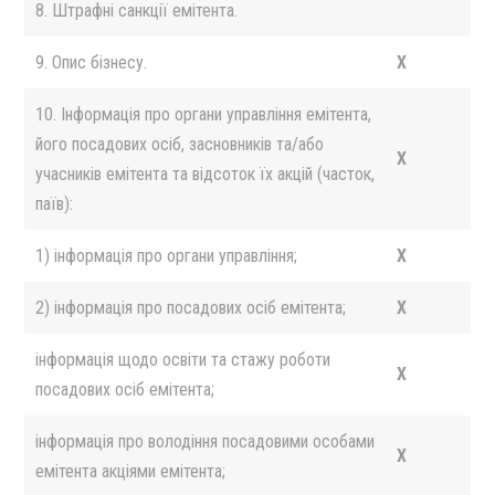
8. Штрафні санкції емітента.
9. Опис бізнесу.
X
10. Інформація про органи управління емітента,
його посадових осіб, засновників та/або
X
учасників емітента та відсоток їх акцій (часток,
паїв):
1) інформація про органи управління;
X
2) інформація про посадових осіб емітента;
X
інформація щодо освіти та стажу роботи
X
посадових осіб емітента;
інформація про володіння посадовими особами
X
емітента акціями емітента;