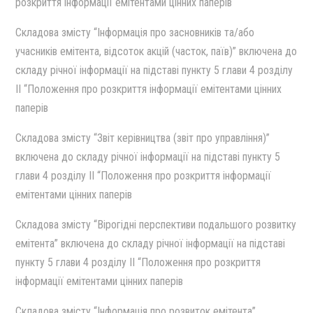
розкриття iнформацiї емiтентами цiнних паперiв
Cкладова змiсту “Iнформацiя про засновникiв та/або
учасникiв емiтента, вiдсоток акцiй (часток, паїв)” включена до
складу рiчної iнформацiї на пiдставi пункту 5 глави 4 роздiлу
II “Положення про розкриття iнформацiї емiтентами цiнних
паперiв
Cкладова змiсту “Звiт керiвництва (звiт про управлiння)”
включена до складу рiчної iнформацiї на пiдставi пункту 5
глави 4 роздiлу II “Положення про розкриття iнформацiї
емiтентами цiнних паперiв
Cкладова змiсту “Вiрогiднi перспективи подальшого розвитку
емiтента” включена до складу рiчної iнформацiї на пiдставi
пункту 5 глави 4 роздiлу II “Положення про розкриття
iнформацiї емiтентами цiнних паперiв
Cкладова змiсту “Iнформацiя про розвиток емiтента”