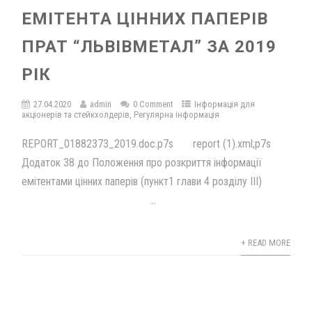
ЕМІТЕНТА ЦІННИХ ПАПЕРІВ
ПРАТ “ЛЬВІВМЕТАЛ” ЗА 2019
РІК
27.04.2020
admin
0 Comment
Інформація для
акціонерів та стейкхолдерів
,
Регулярна інформація
REPORT_01882373_2019.doc.p7s report (1).xml;p7s
Додаток 38 до Положення про розкриття інформації
емітентами цінних паперів (пункт1 глави 4 розділу III)
...
+ READ MORE