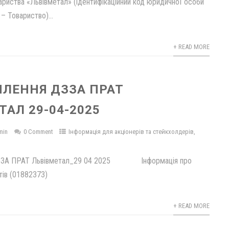
ариства «Львівметал» (ідентифікаційний код юридичної особи
– Товариство)...
+ READ MORE
ЛЕННЯ ДЗЗА ПРАТ
ТАЛ 29-04-2025
min
0 Comment
Інформація для акціонерів та стейкхолдерів
,
ДЗЗА ПРАТ Львівметал_29 04 2025 Інформація про
нтів (01882373)
+ READ MORE