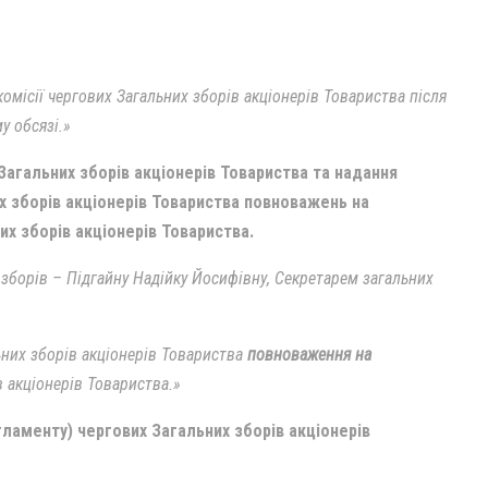
місії чергових Загальних зборів акціонерів Товариства після
у обсязі.»
Загальних зборів акціонерів Товариства та надання
х зборів акціонерів Товариства повноважень на
их зборів акціонерів Товариства.
 зборів – Підгайну Надійку Йосифівну, Секретарем загальних
ьних зборів акціонерів Товариства
повноваження на
в акціонерів Товариства.»
аменту) чергових Загальних зборів акціонерів