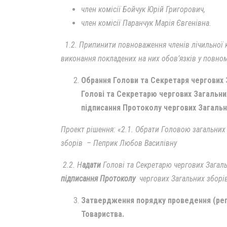
член комісії Бойчук Юрій Григорович,
член комісії Паранчук Марія Євгенівна.
1.2. Припинити повноваження членів лічильної ко
виконання покладених на них обов’язків у повном
Обрання Голови та Секретаря чергових 
Голові та Секретарю чергових Загальни
підписання Протоколу
чергових Загальн
Проект рішення: «2.1. Обрати Головою загальних
зборів – Пеприк Любов Василівну
2.2. Н
адати
Голові та Секретарю чергових Загал
підписання Протоколу
чергових Загальних зборі
Затвердження порядку проведення (регл
Товариства.