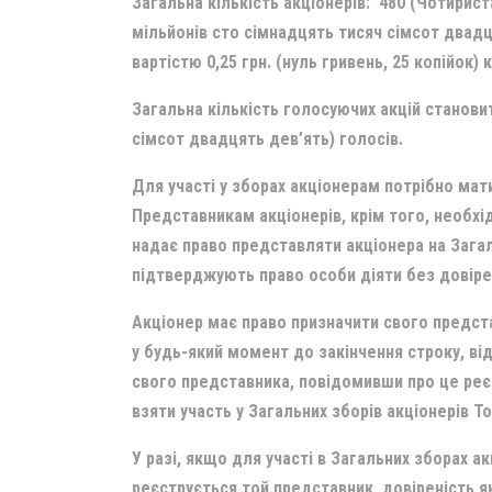
Загальна кількість акціонерів: 480 (Чотирист
мільйонів сто сімнадцять тисяч сімсот двад
вартістю 0,25 грн. (нуль гривень, 25 копійок) 
Загальна кількість голосуючих акцій становит
сімсот двадцять дев’ять) голосів.
Для участі у зборах акціонерам потрібно мат
Представникам акціонерів, крім того, необх
надає право представляти акціонера на Зага
підтверджують право особи діяти без довіре
Акціонер має право призначити свого предста
у будь-який момент до закінчення строку, ві
свого представника, повідомивши про це реєс
взяти участь у Загальних зборів акціонерів Т
У разі, якщо для участі в Загальних зборах а
реєструється той представник, довіреність я