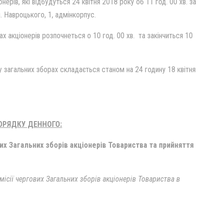
ерів, які відбудуться 24 квітня 2018 року об 11 год. 00 хв. за
л. Навроцького, 1, адмінкорпус.
ах акціонерів розпочнеться о 10 год. 00 хв. та закінчиться 10
 у загальних зборах складається станом на 24 годину 18 квітня
ОРЯДКУ ДЕННОГО:
вих Загальних зборів акціонерів Товариства та прийняття
місії чергових Загальних зборів акціонерів Товариства в