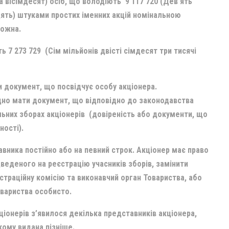
а вісімдесят) осіб, що володіють 9 117 720 (Дев’ять
цять) штуками простих іменних акцій номінальною
кожна.
ь 7 273 729 (Сім мільйонів двісті сімдесят три тисячі
и документ, що посвідчує особу акціонера.
ідно мати документ, що відповідно до законодавства
льних зборах акціонерів (довіреність або документи, що
ності).
вника постійно або на певний строк. Акціонер має право
дведеного на реєстрацію учасників зборів, замінити
траційну комісію та виконавчий орган Товариства, або
овариства особисто.
кціонерів з’явилося декілька представників акціонера,
кому видана пізніше.