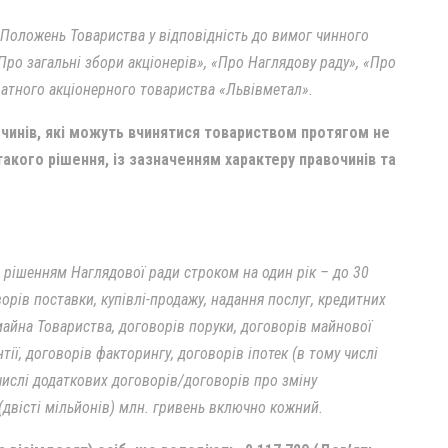
 Положень Товариства у відповідність до вимог чинного
ро загальні збори акціонерів», «Про Наглядову раду», «Про
ватного акціонерного товариства «Львівметал».
чинів, які можуть вчинятися товариством протягом не
такого рішення, із зазначенням характеру правочинів та
рішенням Наглядової ради строком на один рік – до 30
орів поставки, купівлі-продажу, надання послуг, кредитних
майна Товариства, договорів поруки, договорів майнової
тії, договорів факторингу, договорів іпотек (в тому числі
числі додаткових договорів/договорів про зміну
(двісті мільйонів) млн. гривень включно кожний.