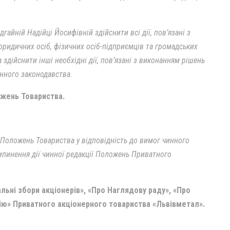
гайній Надійці Йосифівній здійснити всі дії, пов’язані з
ридичних осіб, фізичних осіб-підприємців та громадських
 здійснити інші необхідні дії, пов’язані з виконанням рішень
чинного законодавства
.
ожень Товариства.
 Положень Товариства у відповідність до вимог чинного
ипинення дії чинної редакції Положень Приватного
ьні збори акціонерів», «Про Наглядову раду», «Про
сію» Приватного акціонерного товариства «Львівметал».