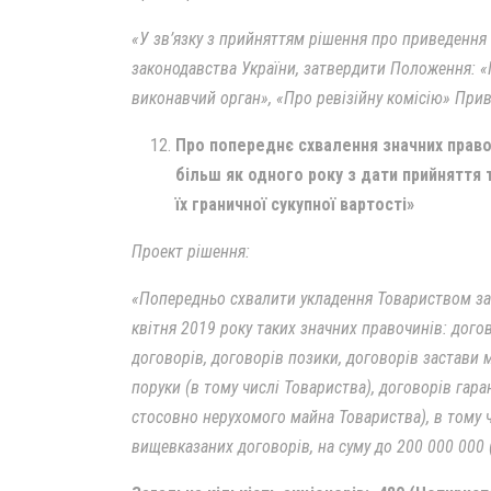
«У зв’язку з прийняттям рішення про приведення
законодавства України, затвердити Положення: «П
виконавчий орган», «Про ревізійну комісію» При
Про попереднє схвалення значних право
більш як одного року з дати прийняття 
їх граничної сукупної вартості»
Проект рішення:
«Попередньо схвалити укладення Товариством за 
квітня 2019 року таких значних правочинів: догов
договорів, договорів позики, договорів застави 
поруки (в тому числі Товариства), договорів гаран
стосовно нерухомого майна Товариства), в тому 
вищевказаних договорів, на суму до 200 000 000 