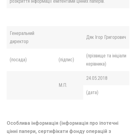
розкриття інформації емітентами цінних паперів.
Генеральний
Дяк Iгор Григорович
директор
(прізвище та ініціали
(посада)
(підпис)
керівника)
24.05.2018
М.П.
(дата)
Особлива інформація (інформація про іпотечні
цінні папери, сертифікати фонду операцій з