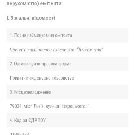
нерухомістю) емітента
I. Загальні відомості
1. Повне найменування емітента
Приватне акцiонерне товариство “Львiвметал”
2. Організаційно-правова форма
Приватне акціонерне товариство
3. Місцезнаходження
79034, мiст Львiв, вулиця Навроцького, 1
4. Код за ЄДРПОУ
01882373