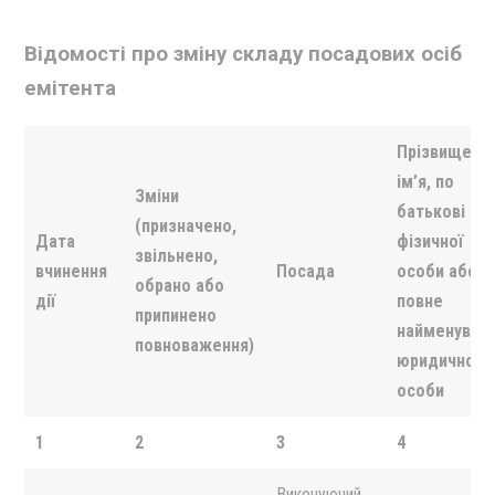
Відомості про зміну складу посадових осіб
емітента
Прізвище,
ім’я, по
Зміни
батькові
(призначено,
Дата
фізичної
звільнено,
вчинення
Посада
особи або
обрано або
дії
повне
припинено
найменуван
повноваження)
юридичної
особи
1
2
3
4
Виконуючий