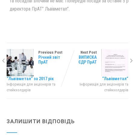
та посадовi злочини не має. Попереднi посади за останнi 5 рок
директора ПрАТ” Львiвметал”.
Previous Post
Next Post
Річний звіт
ВИПИСКА
ПрАТ
ЄДР ПрАТ
“Львівметал” за 2017 рік
“Львівметал”
Інформація для акціонерів та
Інформація для акціонерів та
стейкхолдерів
стейкхолдерів
ЗАЛИШИТИ ВІДПОВІДЬ