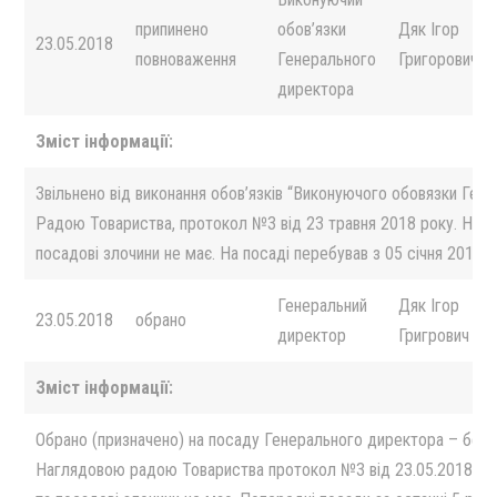
припинено
обов’язки
Дяк Iгор
23.05.2018
повноваження
Генерального
Григорович
директора
Зміст інформації:
Звiльнено вiд виконання обов’язків “Виконуючого обовязки Ге
Радою Товариства, протокол №3 вiд 23 травня 2018 року. Непо
посадовi злочини не має. На посадi перебував з 05 сiчня 2013 р
Генеральний
Дяк Iгор
23.05.2018
обрано
директор
Григрович
Зміст інформації:
Обрано (призначено) на посаду Генерального директора – безс
Наглядовою радою Товариства протокол №3 вiд 23.05.2018 р. 